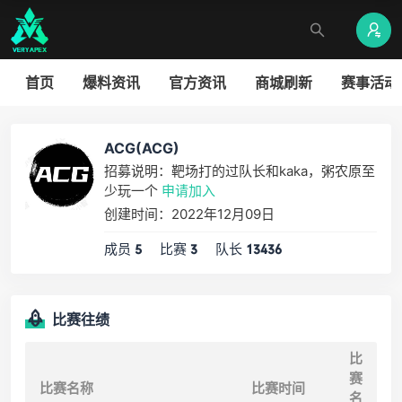
首页
爆料资讯
官方资讯
商城刷新
赛事活动
ACG(ACG)
招募说明：靶场打的过队长和kaka，粥农原至
少玩一个
申请加入
创建时间：2022年12月09日
成员
比赛
队长
5
3
13436
比赛往绩
比
赛
比赛名称
比赛时间
名