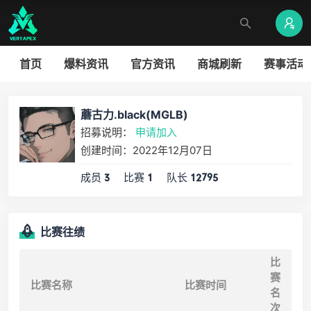
首页
爆料资讯
官方资讯
商城刷新
赛事活动
蘑古力.black(MGLB)
招募说明：
申请加入
创建时间：2022年12月07日
成员
比赛
队长
3
1
12795
比赛往绩
比
赛
比赛名称
比赛时间
名
次