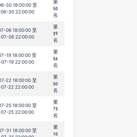
第
6-30 18:00:00 至
50
06-30 22:00:00
名
第
7-06 18:00:00 至
39
07-06 22:00:00
名
第
7-19 18:00:00 至
36
07-19 22:00:00
名
第
7-22 18:00:00 至
50
07-22 22:00:00
名
第
7-25 18:00:00 至
73
07-25 22:00:00
名
第
7-31 18:00:00 至
10