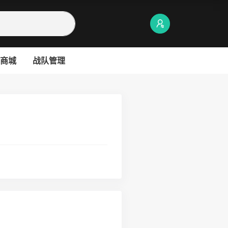
商城
战队管理