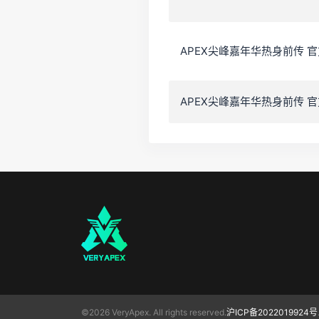
APEX尖峰嘉年华热身前传 官方
APEX尖峰嘉年华热身前传 官方
©2026 VeryApex. All rights reserved.
沪ICP备2022019924号