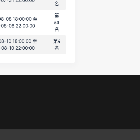
07-31 22:00:00
名
第
8-08 18:00:00 至
50
08-08 22:00:00
名
8-10 18:00:00 至
第4
08-10 22:00:00
名