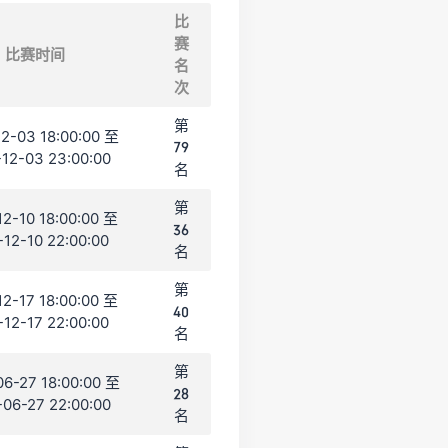
比
赛
比赛时间
名
次
第
2-03 18:00:00 至
79
12-03 23:00:00
名
第
2-10 18:00:00 至
36
12-10 22:00:00
名
第
2-17 18:00:00 至
40
12-17 22:00:00
名
第
6-27 18:00:00 至
28
06-27 22:00:00
名