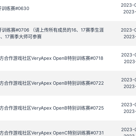
2023-0
公开训练赛#0630
2023-
C 公开训练赛#0706 （请上传所有成员的16、17赛季生涯
2023-0
、17赛季大师可参赛
2023-
2023-0
合作游戏社区VeryApex OpenB特别训练赛#0718
2023-
2023-0
合作游戏社区VeryApex OpenB特别训练赛#0722
2023-
2023-0
合作游戏社区VeryApex OpenB特别训练赛#0725
2023-
2023-0
合作游戏社区VeryApex OpenC特别训练赛#0731