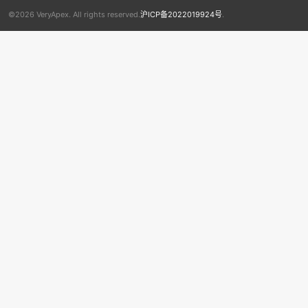
©2026 VeryApex. All rights reserved.
沪ICP备2022019924号
.