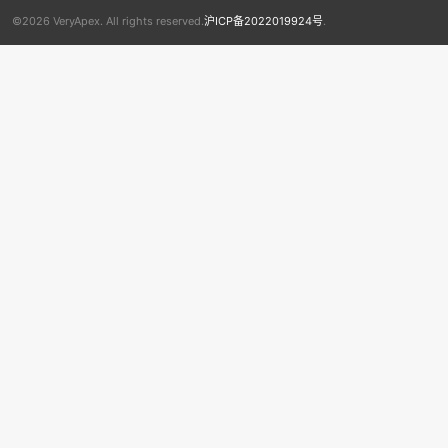
©2026 VeryApex. All rights reserved.
沪ICP备2022019924号
.