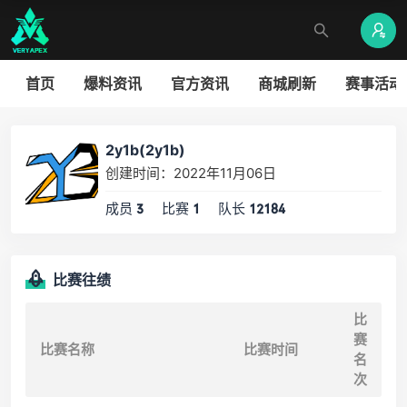
首页
爆料资讯
官方资讯
商城刷新
赛事活动
2y1b(2y1b)
创建时间：2022年11月06日
成员
比赛
队长
3
1
12184
比赛往绩
比
赛
比赛名称
比赛时间
名
次