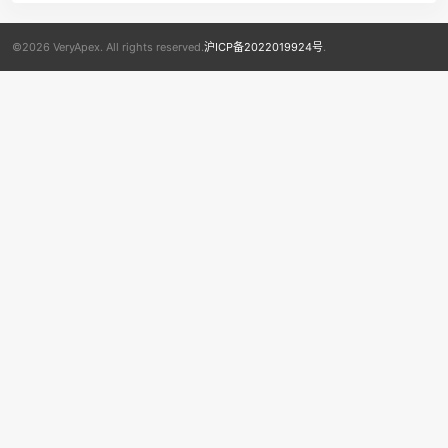
©2026 VeryApex. All rights reserved.
沪ICP备2022019924号
.