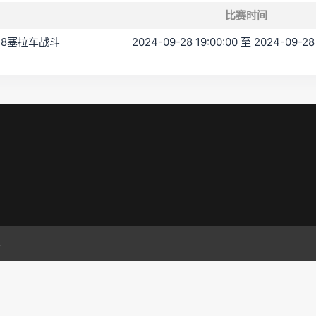
比赛时间
28塞拉车战斗
2024-09-28 19:00:00 至 2024-09-28
.