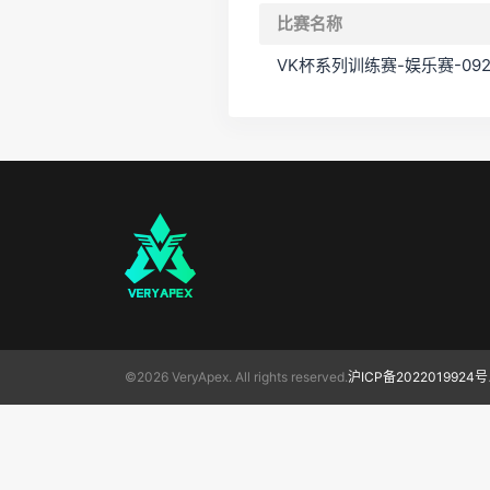
比赛名称
VK杯系列训练赛-娱乐赛-09
©2026 VeryApex. All rights reserved.
沪ICP备2022019924号