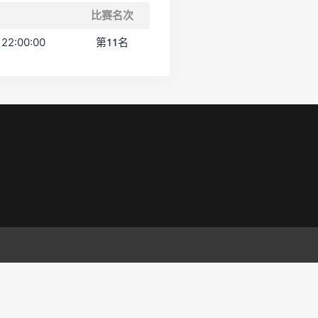
比赛名次
 22:00:00
第11名