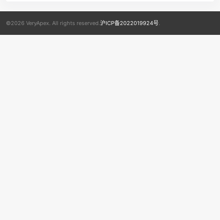
©2026 VeryApex. All rights reserved.
沪ICP备2022019924号
.