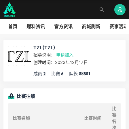
首页
爆料资讯
官方资讯
商城刷新
赛事活动
TZL(TZL)
招募说明：
申请加入
创建时间：2023年12月17日
成员
比赛
队长
2
6
38531
比赛往绩
比
赛
比赛名称
比赛时间
名
次