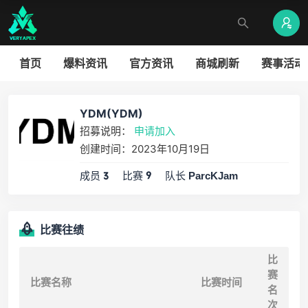
首页
爆料资讯
官方资讯
商城刷新
赛事活动
YDM(YDM)
招募说明：
申请加入
创建时间：2023年10月19日
成员
比赛
队长
3
9
ParcKJam
比赛往绩
比
赛
比赛名称
比赛时间
名
次