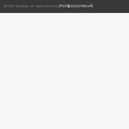
©2026 VeryApex. All rights reserved.
沪ICP备2022019924号
.