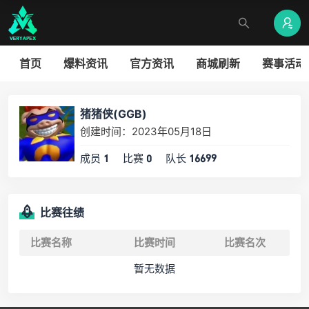
首页
爆料资讯
官方资讯
商城刷新
赛事活动
猪猪侠(GGB)
创建时间：2023年05月18日
成员
比赛
队长
1
0
16699
比赛往绩
比赛名称
比赛时间
比赛名次
暂无数据