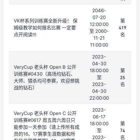
2046-
07-20
VK杯系列训练赛全新升级！ 保
第
12:00:00
姆级教学如何报名比赛 一定要
419
至 2060-
点开阅读!!!
名
11-21
11:00:00
2023-
04-30
VeryCup 老头杯 Open B 公开
18:00:00
第
训练赛#0430（高场均钻石、
至
25
大师、猎杀均可参赛，欢迎想挑
2023-
名
战的钻石）
04-30
22:00:00
2023-
VeryCup 老头杯 Open C 公开
06-17
训练赛#0617 周五周六周日只
18:00:00
第
能参加一天参加（请上传所有成
至
74
员的16、17赛季生涯数据和所
2023-
名