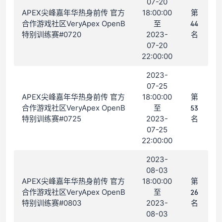
07-20
APEX尖峰嘉年华热身前传 官方
18:00:00
第
合作游戏社区VeryApex OpenB
至
44
特别训练赛#0720
2023-
名
07-20
22:00:00
2023-
07-25
APEX尖峰嘉年华热身前传 官方
18:00:00
第
合作游戏社区VeryApex OpenB
至
53
特别训练赛#0725
2023-
名
07-25
22:00:00
2023-
08-03
APEX尖峰嘉年华热身前传 官方
18:00:00
第
合作游戏社区VeryApex OpenB
至
26
特别训练赛#0803
2023-
名
08-03