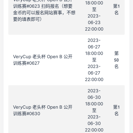
18:00:00
训练赛#0623 扫码报名（想要
第1
至
金币的可以报名网站赛事，不想
名
2023-
要的填表即可）
06-23
22:00:00
2023-
06-27
18:00:00
第
VeryCup 老头杯 Open B 公开
至
50
训练赛#0627
2023-
名
06-27
22:00:00
2023-
06-30
18:00:00
VeryCup 老头杯 Open B 公开
第1
至
训练赛#0630
名
2023-
06-30
22:00:00