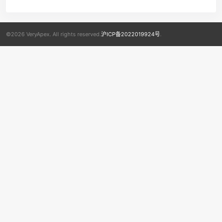
©2026 VeryApex. All rights reserved.
沪ICP备2022019924号
.