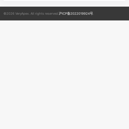
©2026 VeryApex. All rights reserved.
沪ICP备2022019924号
.