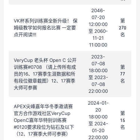
2046-
07-20
VK杯系列训练赛全新升级！ 保
第
12:00:00
姆级教学如何报名比赛 一定要
270
至 2060-
点开阅读!!!
名
11-21
11:00:00
2023-
VeryCup 老头杯 Open C 公开
07-08
训练赛#0708 （请上传所有成
第
18:00:00
员的16、17赛季生涯数据和所
77
至 2023-
有段位徽章截图）12、17赛季
名
07-08
大师可参赛
22:00:00
2024-01-
APEX尖峰嘉年华冬季邀请赛
20
官方合作游戏社区VeryCup
第
18:00:00
OpenC嘉年华特别训练赛
15
至 2024-
#0120要求段位为钻石及以下
名
01-20
（12、17赛季大师可参赛）
22:00:00