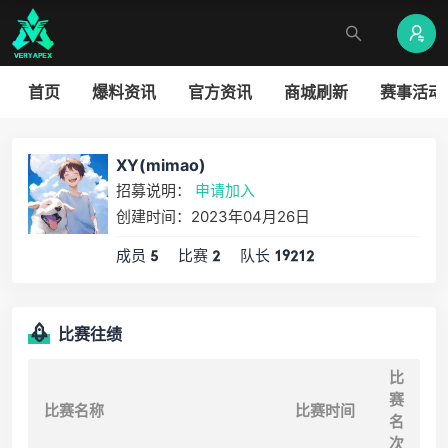
首页
爆料资讯
官方资讯
商城刷新
赛事活动
XY(mimao)
招募说明：
申请加入
创建时间：2023年04月26日
成员
比赛
队长
5
2
19212
比赛往绩
比
赛
比赛名称
比赛时间
名
次