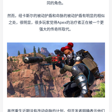
同的角色。
然而，纽卡斯尔的被动护盾和命脉的被动护盾有明显的相似
之处，很明显，很多玩家觉得Apex的治疗者正在被一个更
强大的传奇所取代。
虽然重生近期没有改动命脉的计划，但开发者明确表示他们