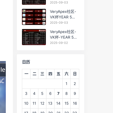
PRO训练赛
2025-09-03
#0903 BC组总排
VeryApex社区-
名积分：
VK杯YEAR 5
PRO训练赛
2025-09-03
#0903 参赛名单
VeryApex社区-
如图:
VK杯-YEAR 5
PRO训练赛
2025-09-02
#0902 总排名积
分：
日历
一
二
三
四
五
六
日
1
2
3
4
5
6
7
8
9
10
11
12
13
14
15
16