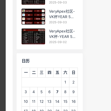
PRO训练赛
2025-09-03
#0903 BC组总排
VeryApex社区-
名积分：
VK杯YEAR 5
PRO训练赛
2025-09-03
#0903 参赛名单
VeryApex社区-
如图:
VK杯-YEAR 5
PRO训练赛
2025-09-02
#0902 总排名积
分：
日历
一
二
三
四
五
六
日
1
2
3
4
5
6
7
8
9
10
11
12
13
14
15
16