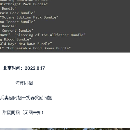
北京时间：2022.8.17
海葬同捆
兵奥秘同捆干扰器奖励同捆
甜蜜同捆（无图未知）