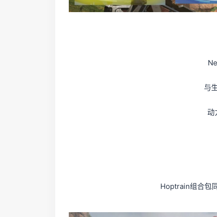
N
与
动
Hoptrain组