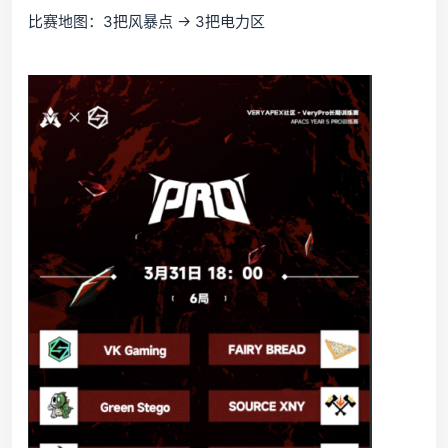
比赛地图：3把风暴点 → 3把电力区