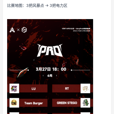
比赛地图：3把风暴点 → 3把电力区