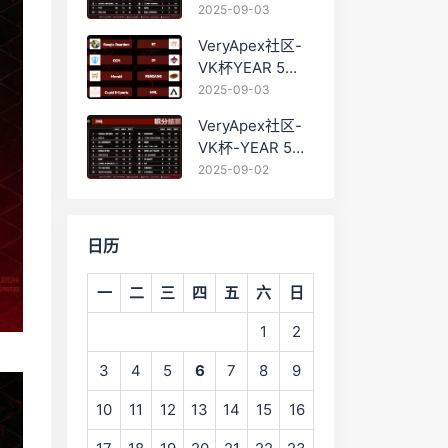
PRO训练赛
2025-09-03
#0903 BC组总排
VeryApex社区-
名积分：
VK杯YEAR 5
PRO训练赛
2025-09-03
#0903 参赛名单
VeryApex社区-
如图:
VK杯-YEAR 5
PRO训练赛
2025-09-02
#0902 总排名积
分：
日历
一
二
三
四
五
六
日
1
2
3
4
5
6
7
8
9
10
11
12
13
14
15
16