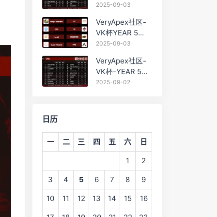
PRO训练赛
2025-09-03
#0903 BC组总排
VeryApex社区-
名积分：
VK杯YEAR 5
PRO训练赛
2025-09-03
#0903 参赛名单
VeryApex社区-
如图:
VK杯-YEAR 5
PRO训练赛
2025-09-02
#0902 总排名积
分：
日历
一
二
三
四
五
六
日
1
2
3
4
5
6
7
8
9
10
11
12
13
14
15
16