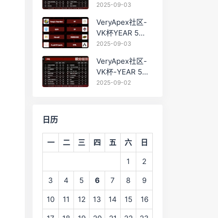
PRO训练赛
2025-09-03
#0903 BC组总排
VeryApex社区-
名积分：
VK杯YEAR 5
PRO训练赛
2025-09-03
#0903 参赛名单
VeryApex社区-
如图:
VK杯-YEAR 5
PRO训练赛
2025-09-02
#0902 总排名积
分：
日历
一
二
三
四
五
六
日
1
2
3
4
5
6
7
8
9
10
11
12
13
14
15
16