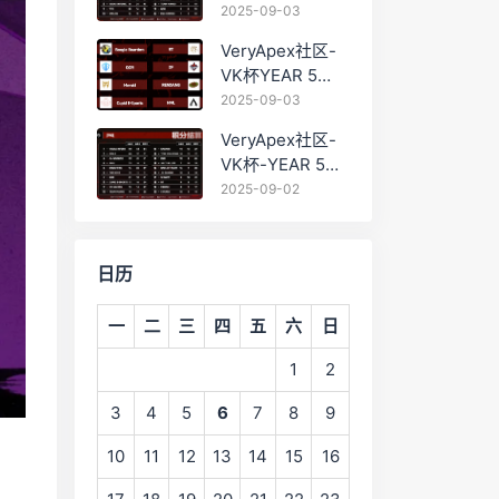
PRO训练赛
2025-09-03
#0903 BC组总排
VeryApex社区-
名积分：
VK杯YEAR 5
PRO训练赛
2025-09-03
#0903 参赛名单
VeryApex社区-
如图:
VK杯-YEAR 5
PRO训练赛
2025-09-02
#0902 总排名积
分：
日历
一
二
三
四
五
六
日
1
2
3
4
5
6
7
8
9
10
11
12
13
14
15
16