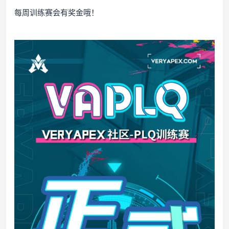
每周训练赛会有奖金哦！