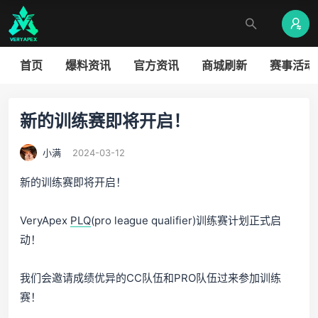
首页
爆料资讯
官方资讯
商城刷新
赛事活动
新的训练赛即将开启！
小满
2024-03-12
新的训练赛即将开启！
VeryApex
PLQ
(pro league qualifier)训练赛计划正式启
动！
我们会邀请成绩优异的CC队伍和PRO队伍过来参加训练
赛！