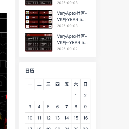
PRO训练赛
2025-09-03
#0903 BC组总排
VeryApex社区-
名积分：
VK杯YEAR 5
PRO训练赛
2025-09-03
#0903 参赛名单
VeryApex社区-
如图:
VK杯-YEAR 5
PRO训练赛
2025-09-02
#0902 总排名积
分：
日历
一
二
三
四
五
六
日
1
2
3
4
5
6
7
8
9
10
11
12
13
14
15
16