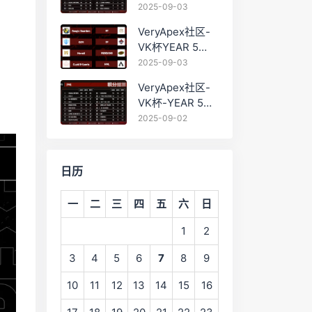
PRO训练赛
2025-09-03
#0903 BC组总排
VeryApex社区-
名积分：
VK杯YEAR 5
PRO训练赛
2025-09-03
#0903 参赛名单
VeryApex社区-
如图:
VK杯-YEAR 5
PRO训练赛
2025-09-02
#0902 总排名积
分：
日历
一
二
三
四
五
六
日
1
2
3
4
5
6
7
8
9
10
11
12
13
14
15
16