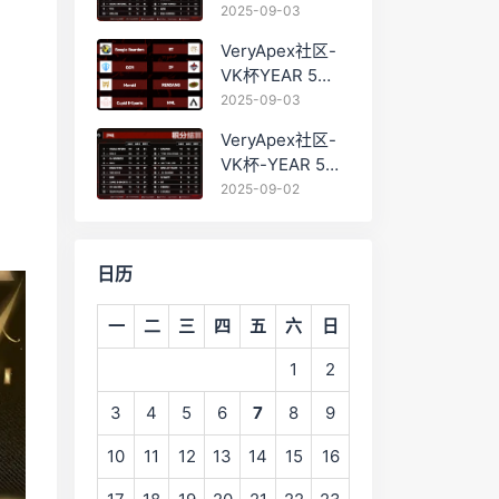
PRO训练赛
2025-09-03
#0903 BC组总排
VeryApex社区-
名积分：
VK杯YEAR 5
PRO训练赛
2025-09-03
#0903 参赛名单
VeryApex社区-
如图:
VK杯-YEAR 5
PRO训练赛
2025-09-02
#0902 总排名积
分：
日历
一
二
三
四
五
六
日
1
2
3
4
5
6
7
8
9
10
11
12
13
14
15
16