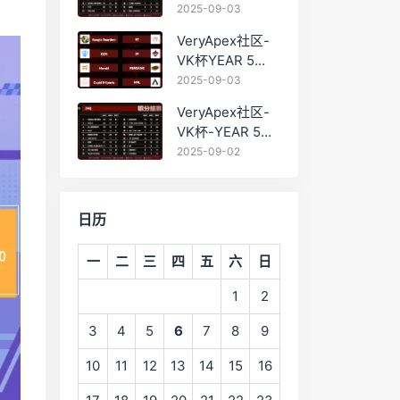
PRO训练赛
2025-09-03
#0903 BC组总排
VeryApex社区-
名积分：
VK杯YEAR 5
PRO训练赛
2025-09-03
#0903 参赛名单
VeryApex社区-
如图:
VK杯-YEAR 5
PRO训练赛
2025-09-02
#0902 总排名积
分：
日历
一
二
三
四
五
六
日
1
2
3
4
5
6
7
8
9
10
11
12
13
14
15
16