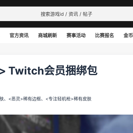
官方资讯
商城刷新
赛事活动
比赛报名
金币
 Twitch会员捆绑包
肤、<恶灵>稀有边框、<专注轻机枪>稀有皮肤