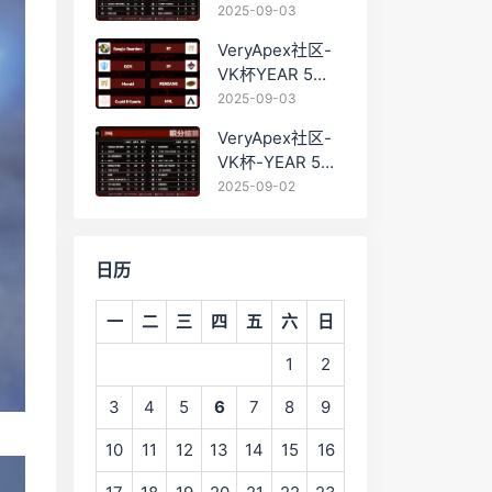
PRO训练赛
2025-09-03
#0903 BC组总排
VeryApex社区-
名积分：
VK杯YEAR 5
PRO训练赛
2025-09-03
#0903 参赛名单
VeryApex社区-
如图:
VK杯-YEAR 5
PRO训练赛
2025-09-02
#0902 总排名积
分：
日历
一
二
三
四
五
六
日
1
2
3
4
5
6
7
8
9
10
11
12
13
14
15
16