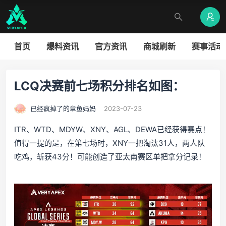
首页
爆料资讯
官方资讯
商城刷新
赛事活动
LCQ决赛前七场积分排名如图：
已经疯掉了的章鱼妈妈
2023-07-23
ITR、WTD、MDYW、XNY、AGL、DEWA已经获得赛点！
值得一提的是，在第七场时，XNY一把淘汰31人，两人队
吃鸡，斩获43分！可能创造了亚太南赛区单把拿分记录！